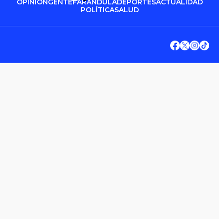
OPINIÓN
GENTE
FARÁNDULA
DEPORTES
ACTUALIDAD
POLÍTICA
SALUD