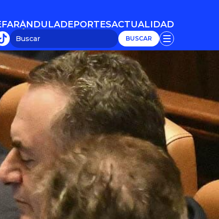
E
FARÁNDULA
DEPORTES
ACTUALIDAD
E
FARÁNDULA
DEPORTES
ACTUALIDAD