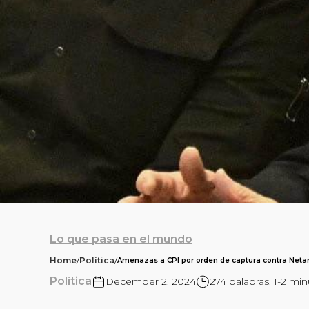
Lo que pasa en el mundo
Home
/
Política
/
Amenazas a CPI por orden de captura contra Net
Política
December 2, 2024
274 palabras. 1-2 min