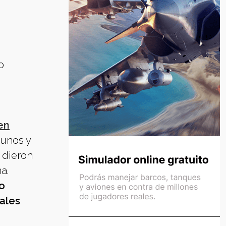
o
en
 unos y
 dieron
a.
no
ales