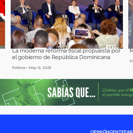
La moderna reforma fiscal propuesta por
M
el gobierno de República Dominicana
P
Política
May 12, 2025
OPINIÓN
GENTE
FA