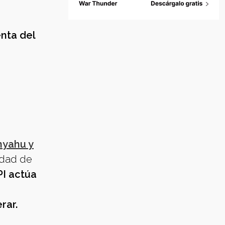
nta del
nyahu y
idad de
I actúa
rar.