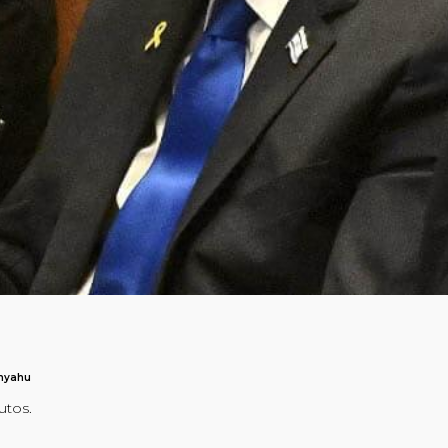
anyahu
utos.