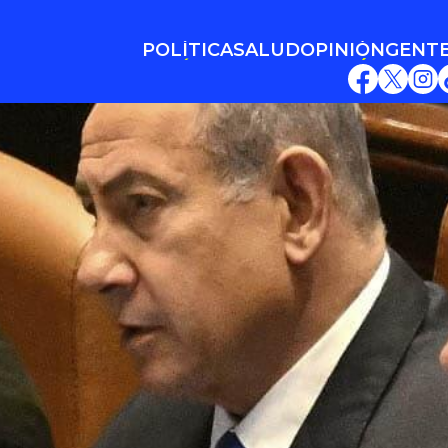
POLÍTICA
SALUD
OPINIÓN
GENT
POLÍTICA
SALUD
OPINIÓN
GENT