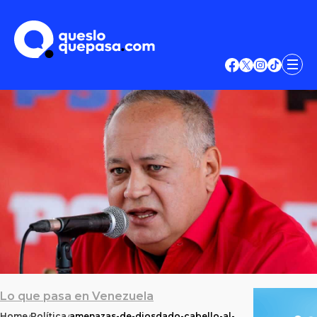
Lo que pasa en Venezuela
Home
Política
amenazas-de-diosdado-cabello-al-