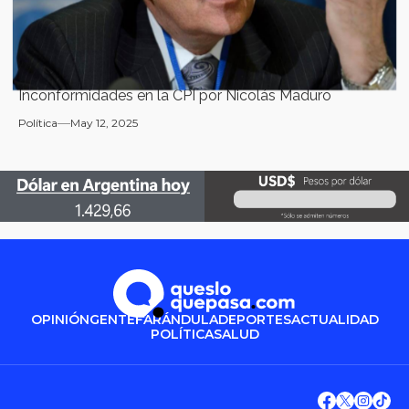
Inconformidades en la CPI por Nicolás Maduro
Política
May 12, 2025
OPINIÓN
GENTE
FARÁNDULA
DEPORTES
ACTUALIDAD
POLÍTICA
SALUD