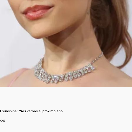
l Sunshine’: ‘Nos vemos el próximo año’
tos