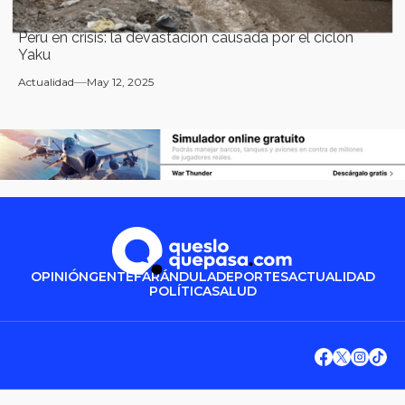
Perú en crisis: la devastación causada por el ciclón
Yaku
Actualidad
May 12, 2025
OPINIÓN
GENTE
FARÁNDULA
DEPORTES
ACTUALIDAD
POLÍTICA
SALUD