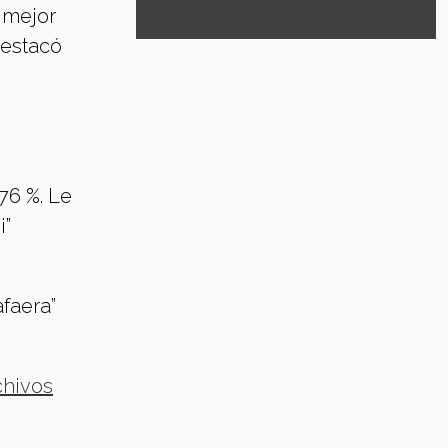
 mejor
destacó
76 %. Le
i”
faera”
chivos