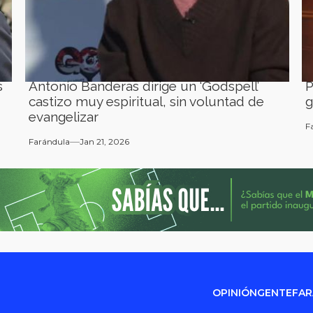
s
Antonio Banderas dirige un ‘Godspell’
P
castizo muy espiritual, sin voluntad de
g
evangelizar
F
Farándula
Jan 21, 2026
OPINIÓN
GENTE
FA