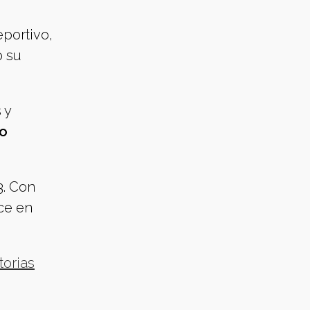
eportivo,
ó su
 y
o
3. Con
ce en
torias