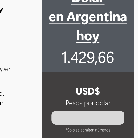
Y
uper
el
en