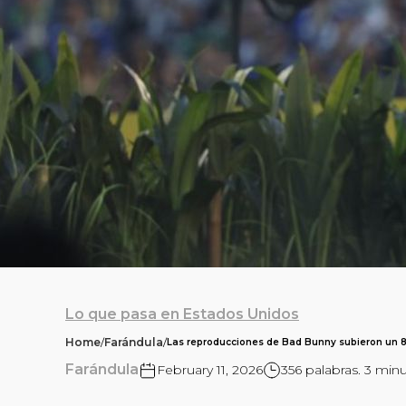
Lo que pasa en Estados Unidos
Home
/
Farándula
/
Las reproducciones de Bad Bunny subieron un 85
Farándula
February 11, 2026
356 palabras. 3 min