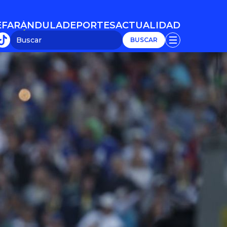
E
FARÁNDULA
DEPORTES
ACTUALIDAD
E
FARÁNDULA
DEPORTES
ACTUALIDAD