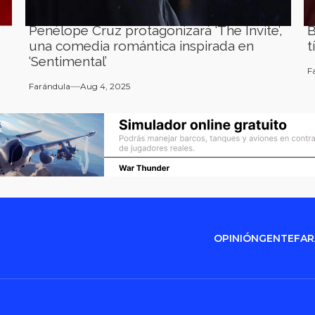
Penélope Cruz protagonizará ‘The Invite’,
B
una comedia romántica inspirada en
t
‘Sentimental’
F
Farándula
Aug 4, 2025
OPINIÓN
GENTE
FA