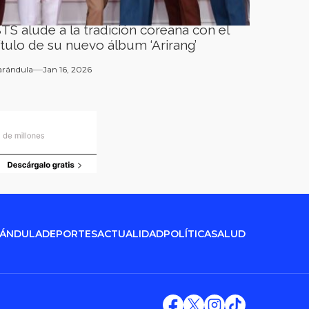
TS alude a la tradición coreana con el
ítulo de su nuevo álbum ‘Arirang’
arándula
Jan 16, 2026
RÁNDULA
DEPORTES
ACTUALIDAD
POLÍTICA
SALUD