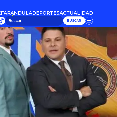
E
FARÁNDULA
DEPORTES
ACTUALIDAD
E
FARÁNDULA
DEPORTES
ACTUALIDAD