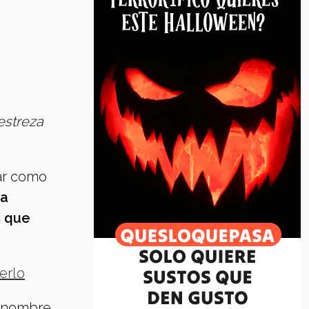
estreza
tar como
ma
s que
erlo
u nombre