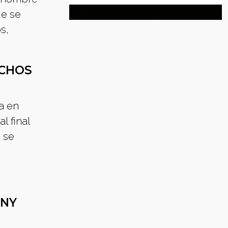
ue se
s,
UCHOS
a en
l final
 se
NNY