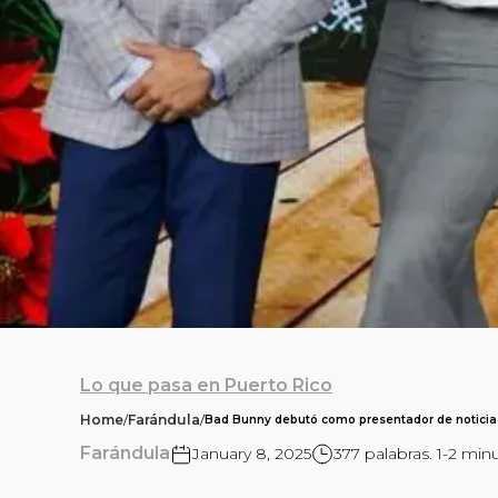
Lo que pasa en Puerto Rico
Home
/
Farándula
/
Bad Bunny debutó como presentador de noticias
Farándula
January 8, 2025
377 palabras. 1-2 min