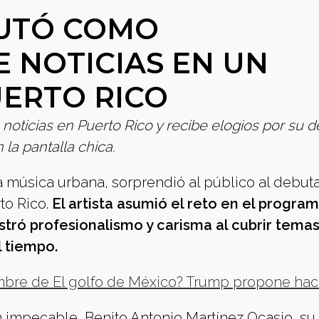
UTÓ COMO
 NOTICIAS EN UN
UERTO RICO
ticias en Puerto Rico y recibe elogios por su d
 la pantalla chica.
a música urbana, sorprendió al público al debu
to Rico.
El artista asumió el reto en el progra
ró profesionalismo y carisma al cubrir tema
l tiempo.
bre de El golfo de México? Trump propone hac
ón impecable, Benito Antonio Martínez Ocasio, s