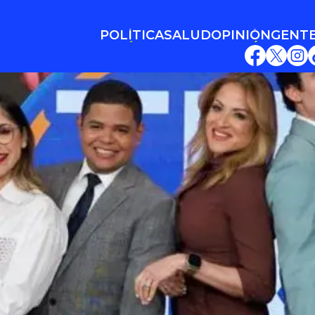
POLÍTICA
SALUD
OPINIÓN
GENT
POLÍTICA
SALUD
OPINIÓN
GENT