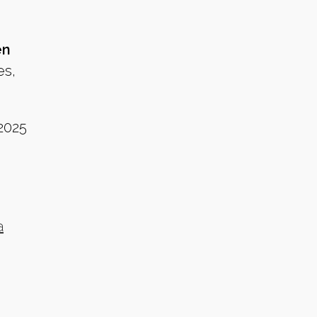
en
es,
2025
a