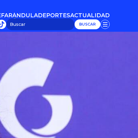
E
FARÁNDULA
DEPORTES
ACTUALIDAD
E
FARÁNDULA
DEPORTES
ACTUALIDAD