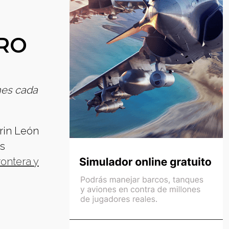
RO
nes cada
rin León
es
rontera y