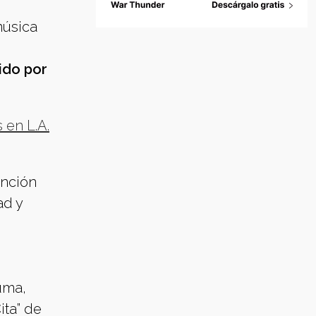
música
tido por
 en L.A.
anción
ad y
uma,
ita” de