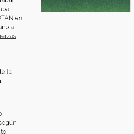
itaban
taba
 OTAN en
ano a
uerzas
te la
a
o
, según
cto