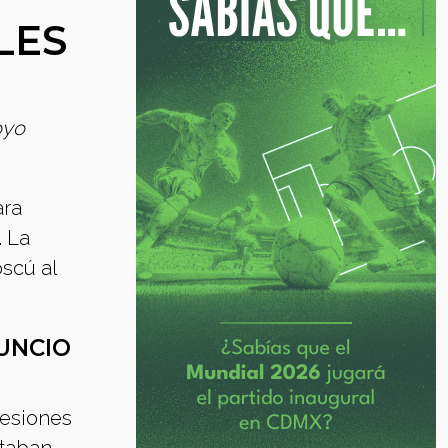
LES
oyo
ara
. La
scú al
UNCIO
resiones