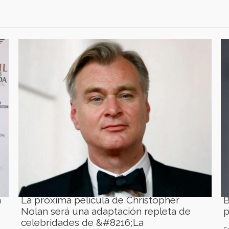
a
La próxima película de Christopher
B
Nolan será una adaptación repleta de
p
celebridades de &#8216;La