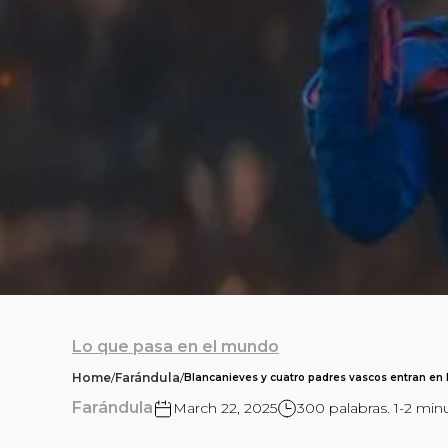
Lo que pasa en el mundo
Home
/
Farándula
/
Blancanieves y cuatro padres vascos entran en la
Farándula
March 22, 2025
300 palabras. 1-2 min