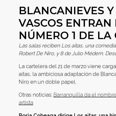
BLANCANIEVES Y
VASCOS ENTRAN 
NÚMERO 1 DE LA
Las salas reciben Los aitas, una comedia
Robert De Niro, y 8 de Julio Médem. Des
La cartelera del 21 de marzo viene car
aitas, la ambiciosa adaptación de Blanc
Niro en un doble papel.
Otras noticias:
Barranquilla da el nombre
artista
Borja Cobeaga dirige Los aitas, una hi