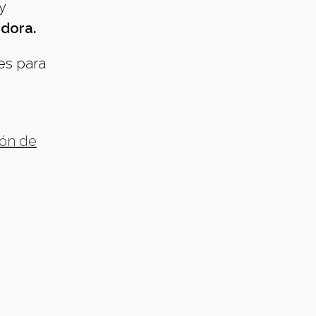
y
dora.
es para
ión de