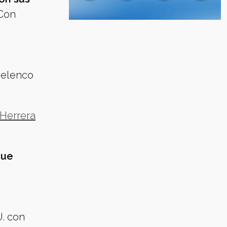
 Con
 elenco
 Herrera
que
U. con