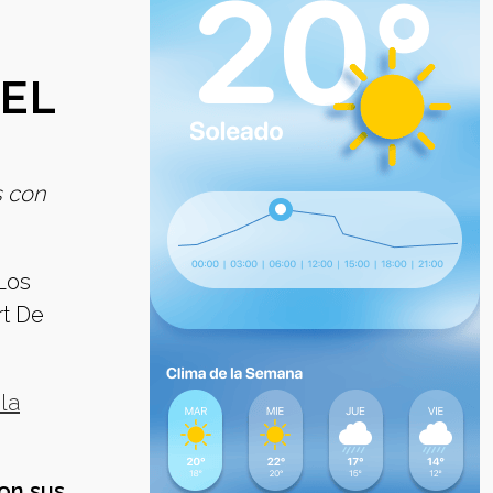
EL
s con
Los
rt De
la
con sus