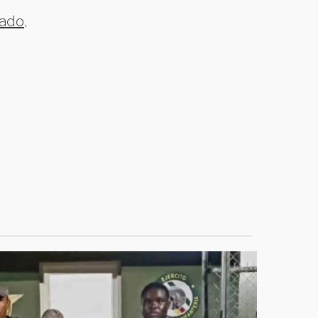
gado,