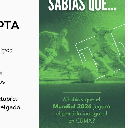
PTA
argos
a
os
tubre,
Delgado.