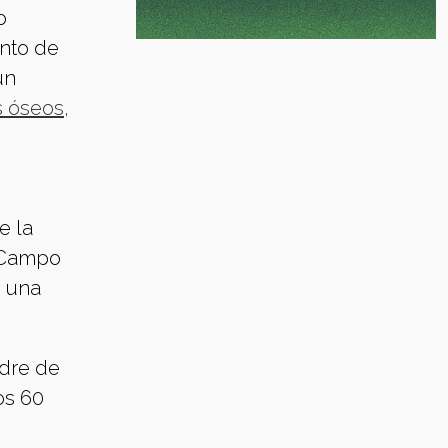
o
nto de
un
s óseos,
e la
 Campo
e una
adre de
os 60