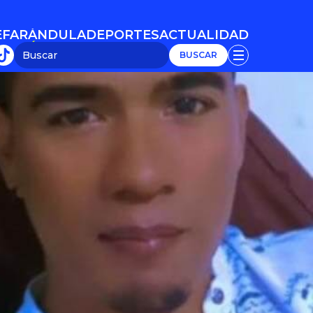
E
FARÁNDULA
DEPORTES
ACTUALIDAD
E
FARÁNDULA
DEPORTES
ACTUALIDAD