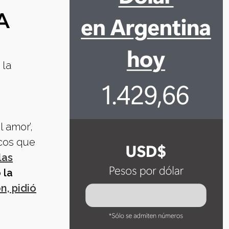
A
 la
 amor’,
icos que
las
 la
n, pidió