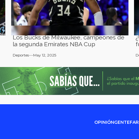
Los Bucks de Milwaukee, campeones de
¿
la segunda Emirates NBA Cup
f
Deportes
May 12, 2025
D
OPINIÓN
GENTE
FA