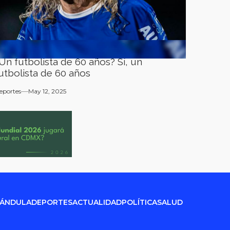
Un futbolista de 60 años? Sí, un
utbolista de 60 años
eportes
May 12, 2025
RÁNDULA
DEPORTES
ACTUALIDAD
POLÍTICA
SALUD