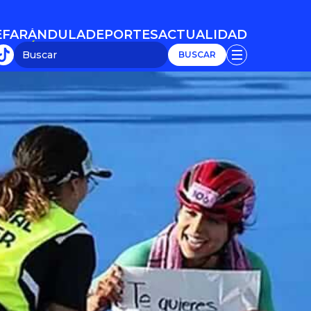
E
FARÁNDULA
DEPORTES
ACTUALIDAD
E
FARÁNDULA
DEPORTES
ACTUALIDAD