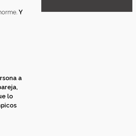
enorme.
Y
ersona a
pareja,
ue lo
mpicos