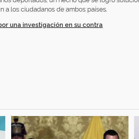
nos deportados; un hecho que se logró solucio
n a los ciudadanos de ambos países.
por una investigación en su contra