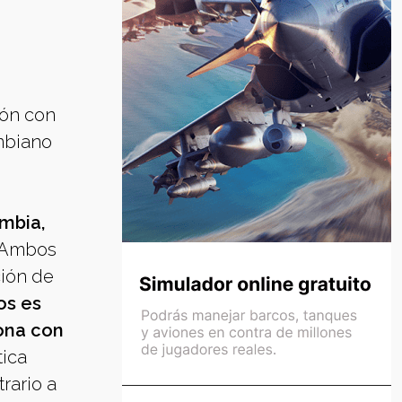
ión con
ombiano
ombia,
Ambos
ción de
os es
iona con
tica
rario a