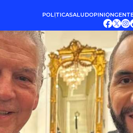
POLÍTICA
SALUD
OPINIÓN
GENT
POLÍTICA
SALUD
OPINIÓN
GENT