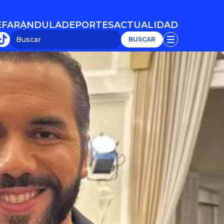
E
FARÁNDULA
DEPORTES
ACTUALIDAD
E
FARÁNDULA
DEPORTES
ACTUALIDAD