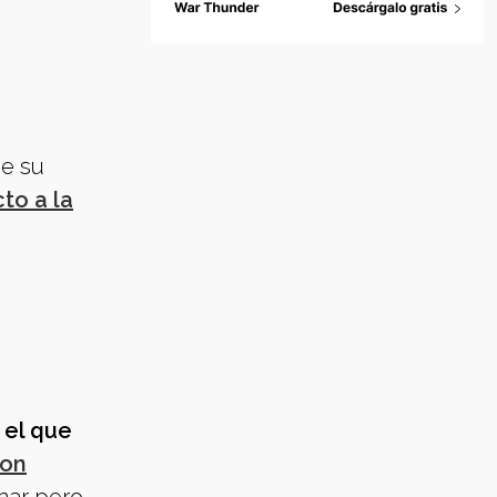
de su
to a la
 el que
con