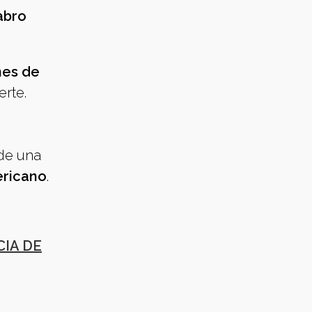
abro
nes de
erte.
 de una
ericano
.
CIA DE