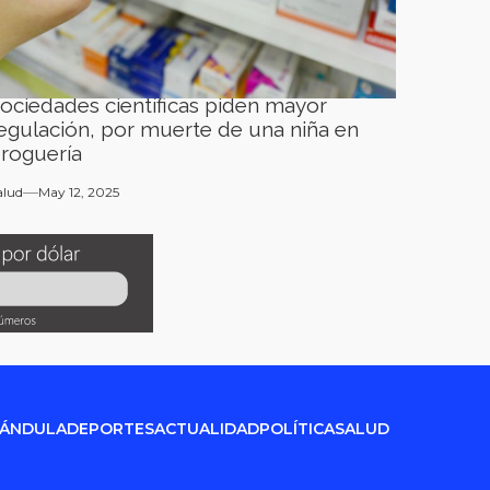
ociedades científicas piden mayor
egulación, por muerte de una niña en
roguería
alud
May 12, 2025
RÁNDULA
DEPORTES
ACTUALIDAD
POLÍTICA
SALUD