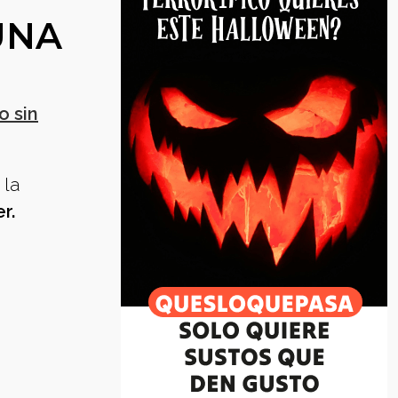
UNA
o sin
 la
r.