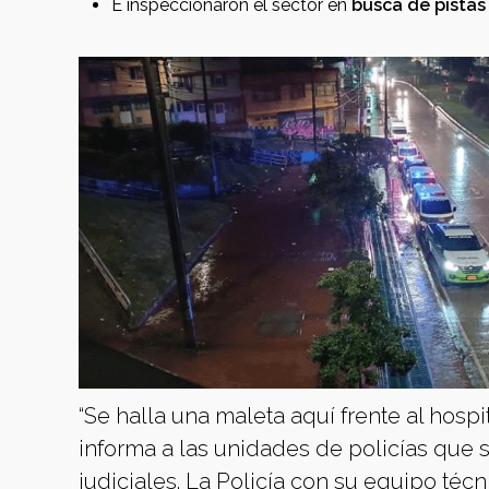
E inspeccionaron el sector en
busca de pistas
“Se halla una maleta aquí frente al hosp
informa a las unidades de policías que s
judiciales. La Policía con su equipo técn