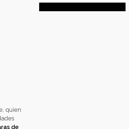
e, quien
idades
aras de