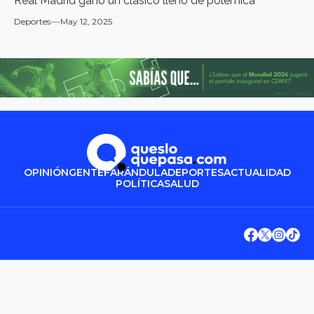
Real Madrid ganó un clásico lleno de polémica
Deportes
May 12, 2025
OPINIÓN
GENTE
FARÁNDULA
DEPORTES
ACTUALIDAD
POLÍTICA
SALUD