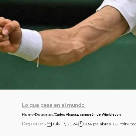
Lo que pasa en el mundo
Home
/
Deportes
/
Carlos Alcaraz, campeón de Wimbledon
Deportes
July 17, 2024
384 palabras. 1-2 minuto