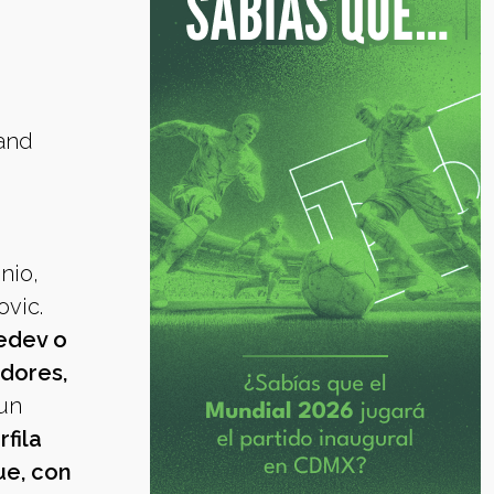
rand
nio,
ovic.
vedev o
adores,
 un
rfila
ue, con