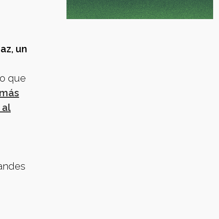
az, un
do que
 más
 al
randes