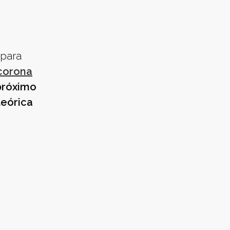
 para
 corona
próximo
teórica