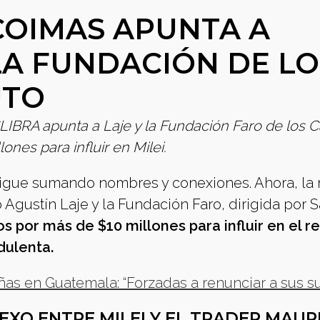
 COIMAS APUNTA A
LA FUNDACIÓN DE LO
UTO
$LIBRA apunta a Laje y la Fundación Faro de los 
nes para influir en Milei.
sigue sumando nombres y conexiones. Ahora, la 
io Agustín Laje y la Fundación Faro, dirigida por 
 por más de $10 millones para influir en el r
dulenta.
iñas en Guatemala: “Forzadas a renunciar a sus s
EXO ENTRE MILEI Y EL TRADER MAUR