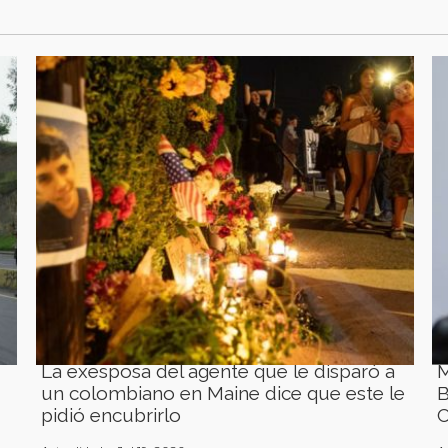
La exesposa del agente que le disparó a
M
un colombiano en Maine dice que este le
B
pidió encubrirlo
C