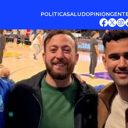
POLÍTICA
SALUD
OPINIÓN
GENT
POLÍTICA
SALUD
OPINIÓN
GENT