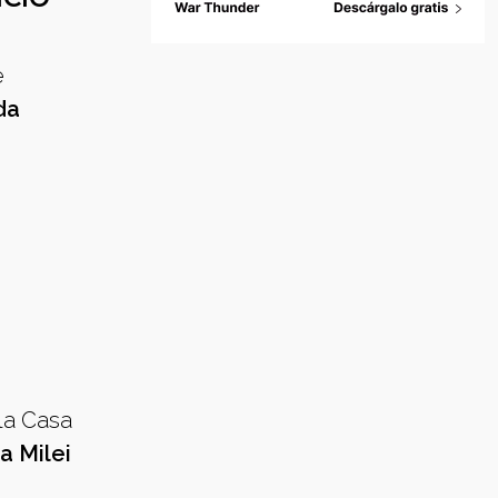
e
da
la Casa
a Milei