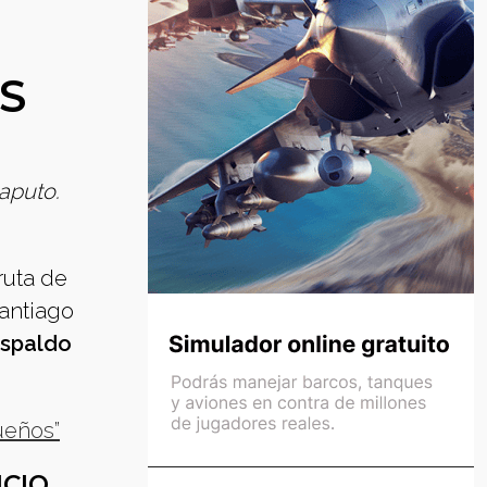
S
Caputo.
ruta de
Santiago
espaldo
ueños”
ICIO