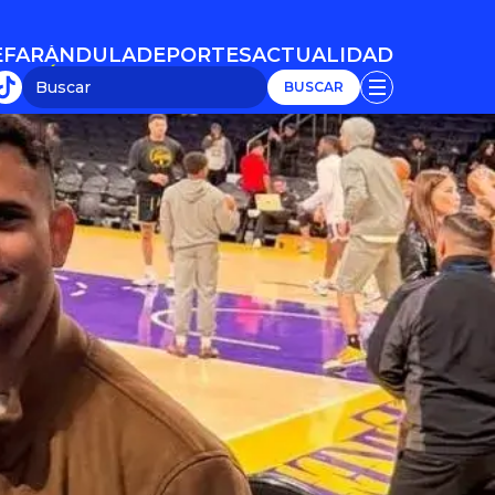
E
FARÁNDULA
DEPORTES
ACTUALIDAD
E
FARÁNDULA
DEPORTES
ACTUALIDAD