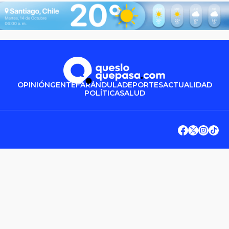
OPINIÓN
GENTE
FARÁNDULA
DEPORTES
ACTUALIDAD
POLÍTICA
SALUD