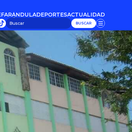
E
FARÁNDULA
DEPORTES
ACTUALIDAD
E
FARÁNDULA
DEPORTES
ACTUALIDAD