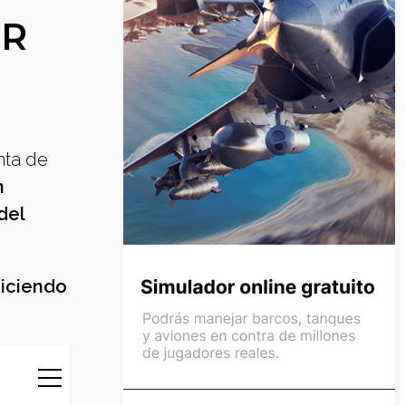
ER
nta de
n
del
iciendo