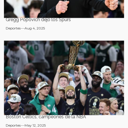
Gregg Popovich dejó los Spurs
Deportes
Aug 4, 2025
Boston Celtics, campeones de la NBA
Deportes
May 12, 2025