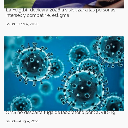
La Felgtbi+ dedicará 2026 a visibilizar a las personas
intersex y combatir el estigma
Salud
Feb 4, 2026
OMS no descarta fuga de laboratorio por COVID-19
Salud
Aug 4, 2025