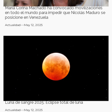
María Corina Machado ha convocado movilizaciones
en todo el mundo para impedir que Nicolás Maduro se
posicione en Venezuela
Actualidad
May 12, 2025
Luna de sangre 2025: Eclipse total de luna
Actualidad
May 12, 2025