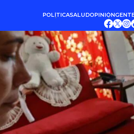
POLÍTICA
SALUD
OPINIÓN
GENT
POLÍTICA
SALUD
OPINIÓN
GENT