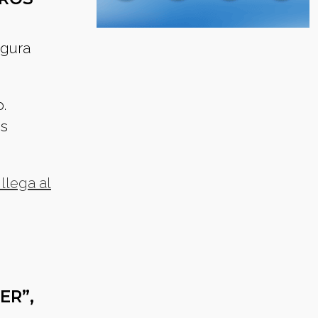
gura
.
es
llega al
ER”,