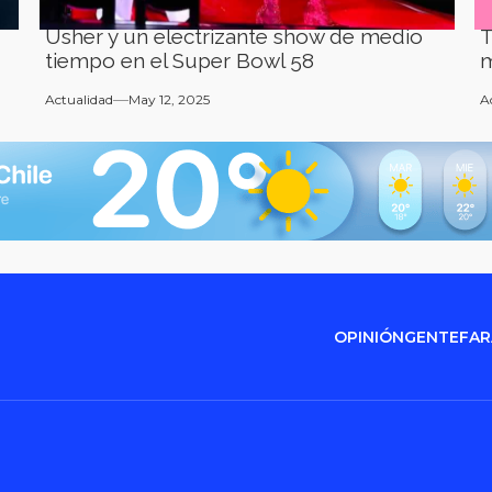
Usher y un electrizante show de medio
T
tiempo en el Super Bowl 58
m
Actualidad
May 12, 2025
A
OPINIÓN
GENTE
FA