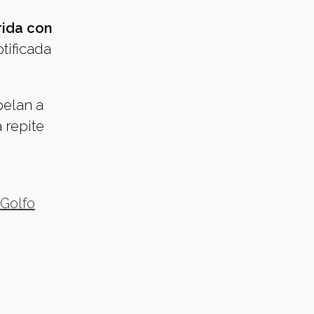
rida con
tificada
pelan a
 repite
Golfo