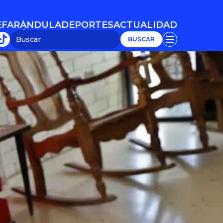
E
FARÁNDULA
DEPORTES
ACTUALIDAD
E
FARÁNDULA
DEPORTES
ACTUALIDAD