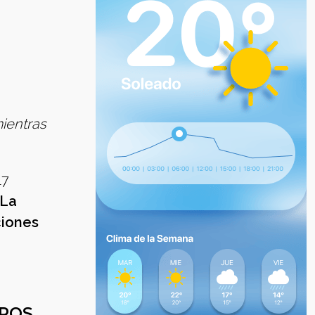
ientras
17
 La
ciones
TROS