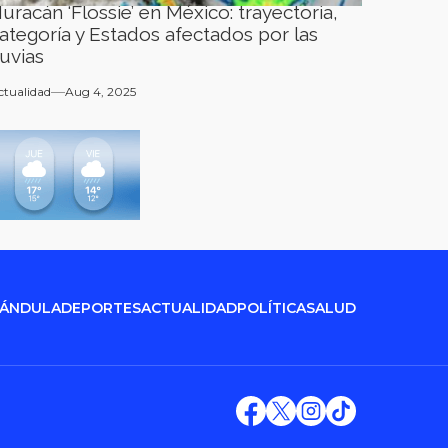
uracán ‘Flossie’ en México: trayectoria,
ategoría y Estados afectados por las
luvias
ctualidad
Aug 4, 2025
RÁNDULA
DEPORTES
ACTUALIDAD
POLÍTICA
SALUD