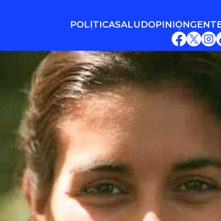
POLÍTICA
SALUD
OPINIÓN
GENT
POLÍTICA
SALUD
OPINIÓN
GENT