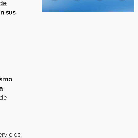
 de
en sus
vismo
ma
 de
ervicios