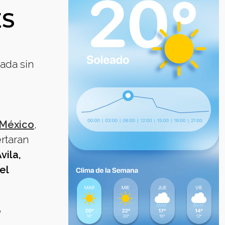
ES
rada sin
 México
,
rtaran
vila,
el
S