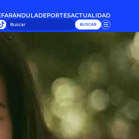
E
FARÁNDULA
DEPORTES
ACTUALIDAD
E
FARÁNDULA
DEPORTES
ACTUALIDAD