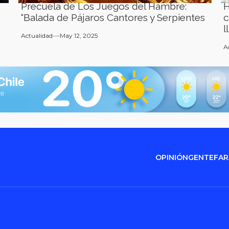
Precuela de Los Juegos del Hambre:
H
“Balada de Pájaros Cantores y Serpientes
c
l
Actualidad
May 12, 2025
A
OPINIÓN
GENTE
FA