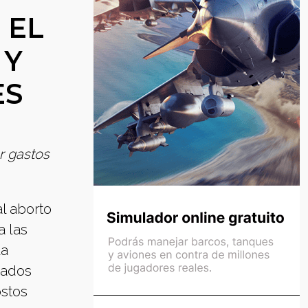
 EL
 Y
ES
r gastos
l aborto
a las
la
vados
ostos