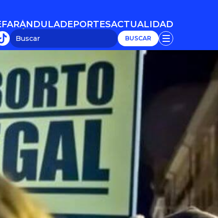
E
FARÁNDULA
DEPORTES
ACTUALIDAD
E
FARÁNDULA
DEPORTES
ACTUALIDAD