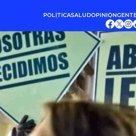
POLÍTICA
SALUD
OPINIÓN
GENT
POLÍTICA
SALUD
OPINIÓN
GENT