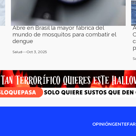
Abre en Brasil la mayor fábrica del
A
mundo de mosquitos para combatir el
C
dengue
c
p
Salud
Oct 3, 2025
S
OPINIÓN
GENTE
FA