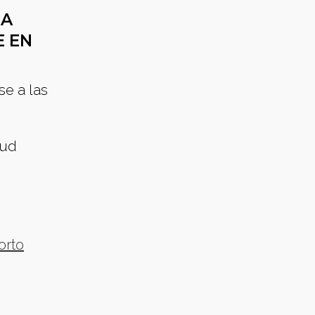
 A
E EN
se a las
lud
orto