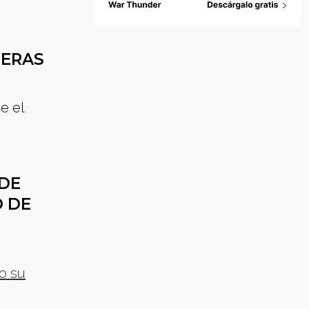
RERAS
e el
 DE
D DE
o su