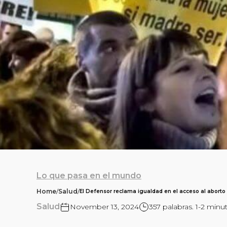
Lo que pasa en el mundo
Home
/
Salud
/
El Defensor reclama igualdad en el acceso al abort
Salud
November 13, 2024
357 palabras. 1-2 minu