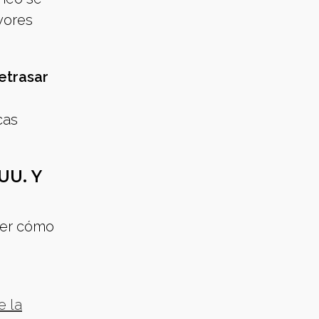
yores
etrasar
cas
UU. Y
der cómo
e la