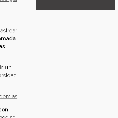
astrear
lamada
as
r, un
ersidad
ndemias
 con
neo se