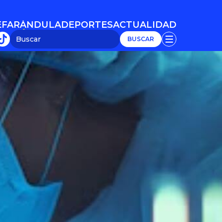
E
FARÁNDULA
DEPORTES
ACTUALIDAD
E
FARÁNDULA
DEPORTES
ACTUALIDAD