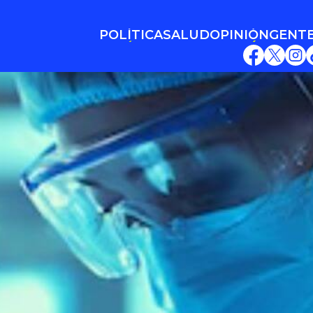
POLÍTICA
SALUD
OPINIÓN
GENT
POLÍTICA
SALUD
OPINIÓN
GENT