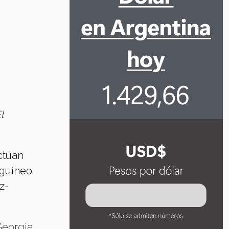
l
ctúan
guíneo.
z-
Georgia