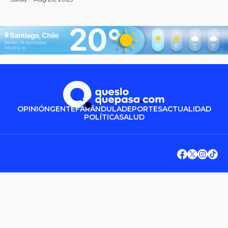
OPINIÓN
GENTE
FARÁNDULA
DEPORTES
ACTUALIDAD
POLÍTICA
SALUD