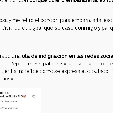
to el condón
porque quiero embarazarla, aunqu
posa y me retiro el condón para embarazarla, eso
o Civil, porque
¿pa´ qué se casó conmigo y pa´ 
erado una
ola de indignación en las redes soci
en Rep. Dom. Sin palabras», «Lo veo y no lo cre
er. Es increíble como se expresa el diputado. P
idios».