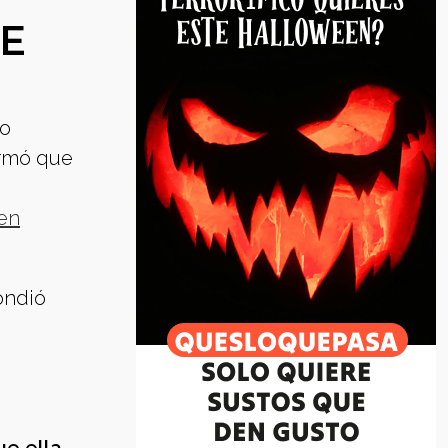
E
do
irmó que
en
ondió
a