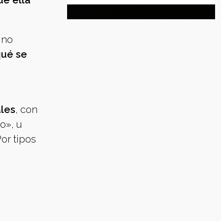
e ella
 no
qué se
ales
, con
o», u
or tipos