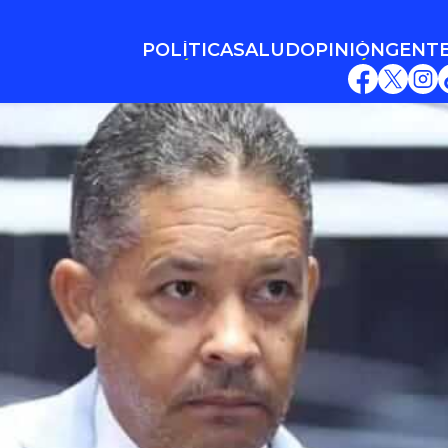
POLÍTICA
SALUD
OPINIÓN
GENT
POLÍTICA
SALUD
OPINIÓN
GENT