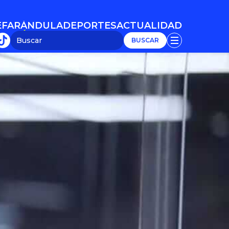
E
FARÁNDULA
DEPORTES
ACTUALIDAD
E
FARÁNDULA
DEPORTES
ACTUALIDAD