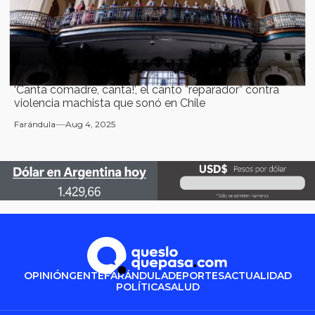
‘Canta comadre, canta!’, el canto ”reparador” contra
violencia machista que sonó en Chile
Farándula
Aug 4, 2025
OPINIÓN
GENTE
FARÁNDULA
DEPORTES
ACTUALIDAD
POLÍTICA
SALUD