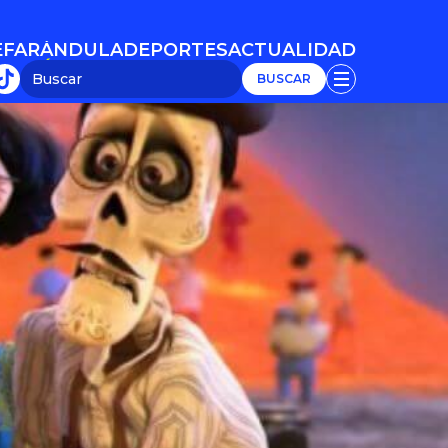
E
FARÁNDULA
DEPORTES
ACTUALIDAD
E
FARÁNDULA
DEPORTES
ACTUALIDAD