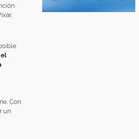
nción
xar.
osible
el
a
ine. Con
r un