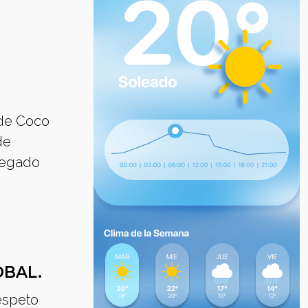
 de Coco
de
 legado
OBAL.
espeto