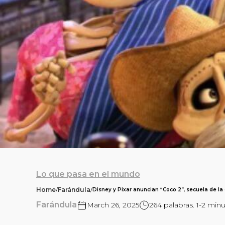
Lo que pasa en el mundo
Home
/
Farándula
/
Disney y Pixar anuncian “Coco 2”, secuela de l
Farándula
March 26, 2025
264 palabras. 1-2 minu