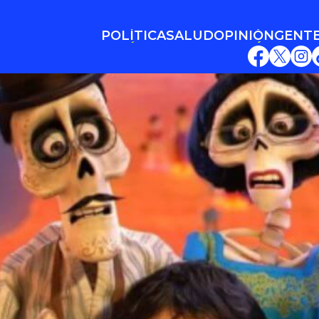
POLÍTICA
SALUD
OPINIÓN
GENT
POLÍTICA
SALUD
OPINIÓN
GENT