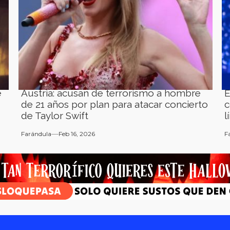
e
Austria: acusan de terrorismo a hombre
E
de 21 años por plan para atacar concierto
c
de Taylor Swift
l
Farándula
Feb 16, 2026
F