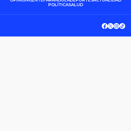
OPINIÓN
GENTE
FARÁNDULA
DEPORTES
ACTUALIDAD
POLÍTICA
SALUD