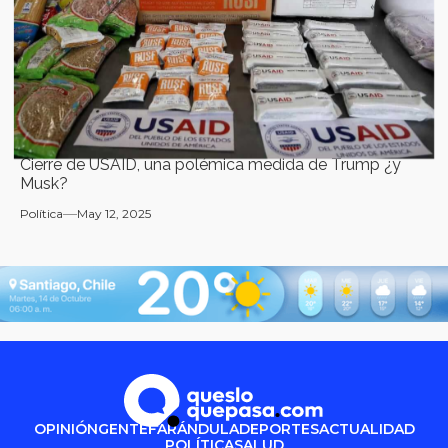
Cierre de USAID, una polémica medida de Trump ¿y
Musk?
Política
May 12, 2025
OPINIÓN
GENTE
FARÁNDULA
DEPORTES
ACTUALIDAD
POLÍTICA
SALUD