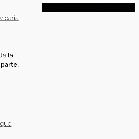
vicaria
de la
 parte,
 que