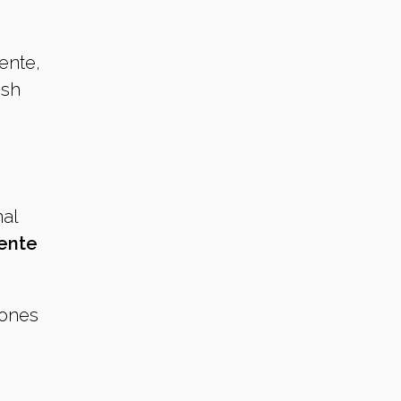
ente,
ish
nal
ente
iones