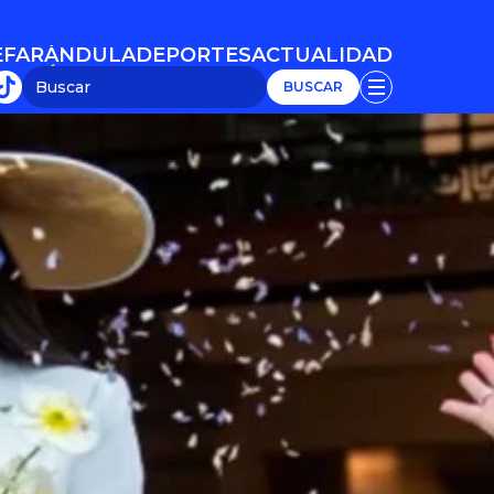
E
FARÁNDULA
DEPORTES
ACTUALIDAD
E
FARÁNDULA
DEPORTES
ACTUALIDAD