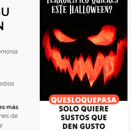
SU
N
remonia
edios
res más
enes de
y