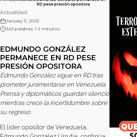
/
/
RD pese presión opositora
Actualidad
January 11, 2025
343 palabras. 1-2 minutos.
EDMUNDO GONZÁLEZ
PERMANECE EN RD PESE
PRESIÓN OPOSITORA
Edmundo González sigue en RD tras
prometer juramentarse en Venezuela.
Prensa y diplomáticos guardan silencio
mientras crece la incertidumbre sobre
su regreso.
El líder opositor de Venezuela,
Edmundo González Urrutia, continúa