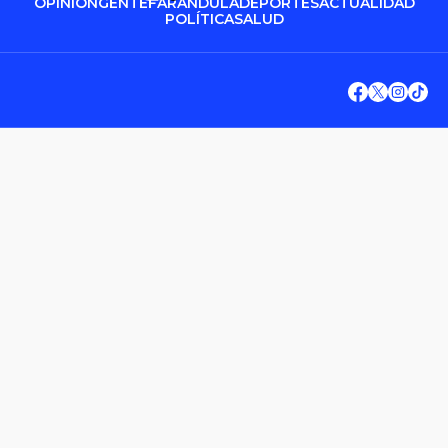
OPINIÓN
GENTE
FARÁNDULA
DEPORTES
ACTUALIDAD
POLÍTICA
SALUD