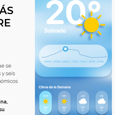
MÁS
RE
ue se
 y seis
onómicos
ina,
su