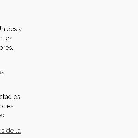
Unidos y
r los
ores.
as
estadios
iones
s.
s de la