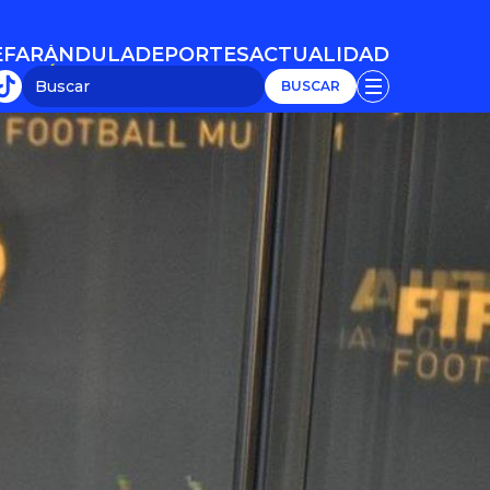
E
FARÁNDULA
DEPORTES
ACTUALIDAD
E
FARÁNDULA
DEPORTES
ACTUALIDAD