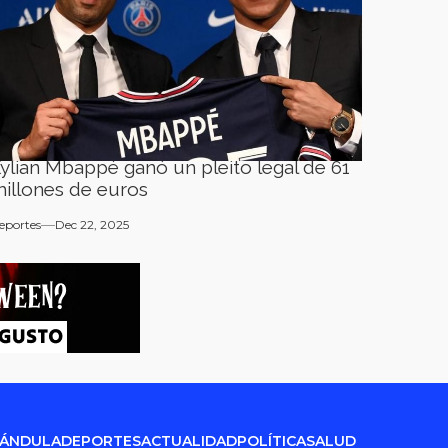
ylian Mbappé ganó un pleito legal de 61
illones de euros
eportes
Dec 22, 2025
RÁNDULA
DEPORTES
ACTUALIDAD
POLÍTICA
SALUD