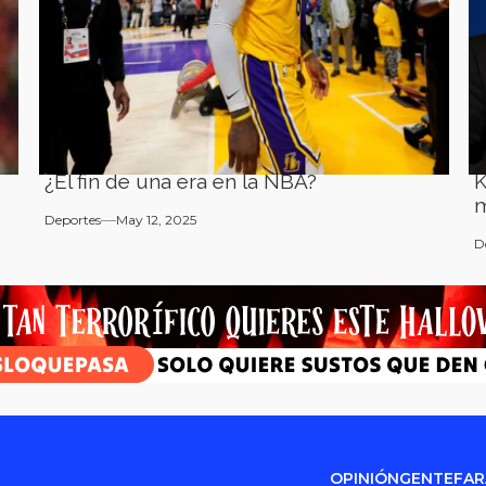
¿El fin de una era en la NBA?
K
m
Deportes
May 12, 2025
D
OPINIÓN
GENTE
FA