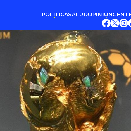
POLÍTICA
SALUD
OPINIÓN
GENT
POLÍTICA
SALUD
OPINIÓN
GENT