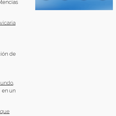
otencias
vicaria
ción de
 Mundo
.
, en un
 que