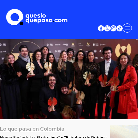
Lo que pasa en Colombia
Home
Farándula
“El otro hijo” y “El bolero de Rubén”: