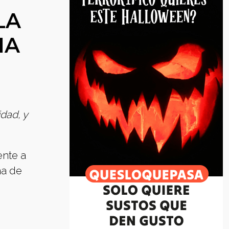
LA
IA
dad, y
ente a
ma de