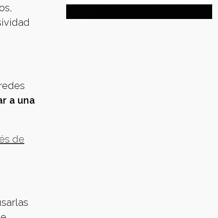
os,
sividad
 redes
ar a una
ués de
usarlas
de