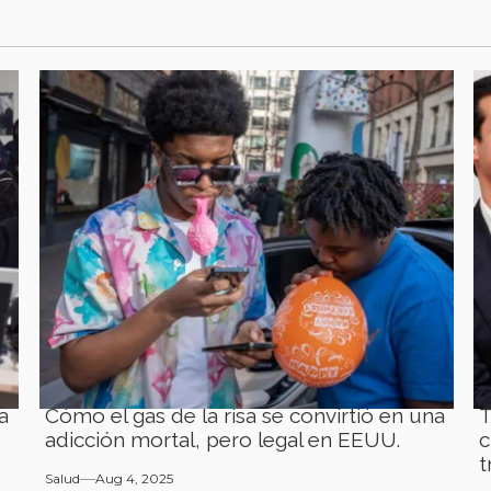
a
Cómo el gas de la risa se convirtió en una
T
adicción mortal, pero legal en EEUU.
c
t
Salud
Aug 4, 2025