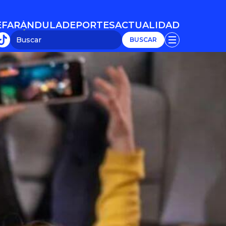
E
FARÁNDULA
DEPORTES
ACTUALIDAD
E
FARÁNDULA
DEPORTES
ACTUALIDAD