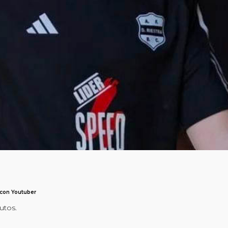
 con Youtuber
utos.