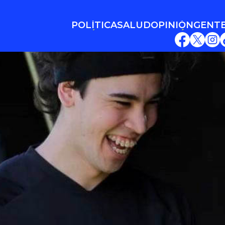
POLÍTICA
SALUD
OPINIÓN
GENT
POLÍTICA
SALUD
OPINIÓN
GENT