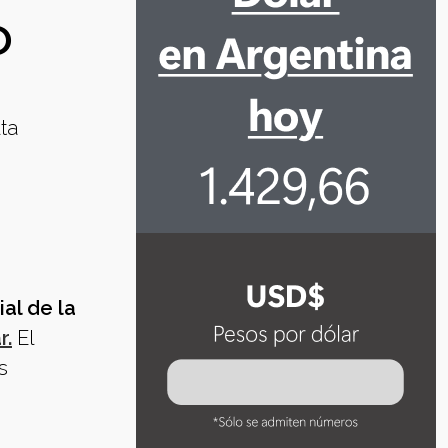
O
ta
al de la
r.
El
s