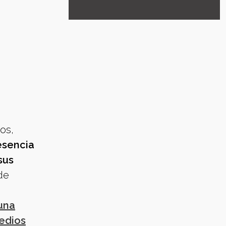
os,
esencia
sus
de
a
una
medios