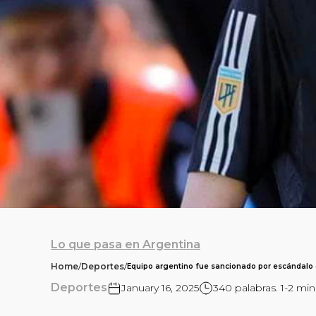
Lo que pasa en Argentina
Home
/
Deportes
/
Equipo argentino fue sancionado por escándalo
Deportes
January 16, 2025
340 palabras. 1-2 min