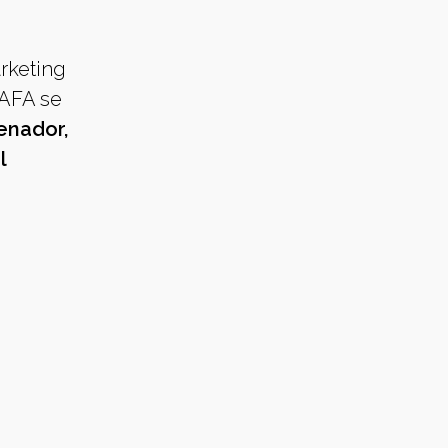
arketing
 AFA se
enador,
l