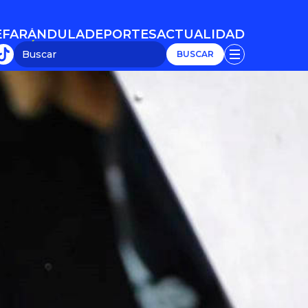
E
FARÁNDULA
DEPORTES
ACTUALIDAD
E
FARÁNDULA
DEPORTES
ACTUALIDAD