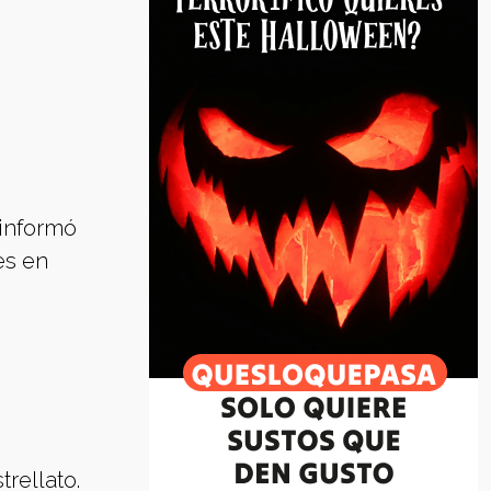
 informó
es en
rellato.