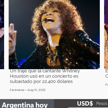
Un traje que la cantante Whitney
E
Houston usó en un concierto es
C
subastado por 22.400 dólares
F
Farándula
Aug 12, 2025