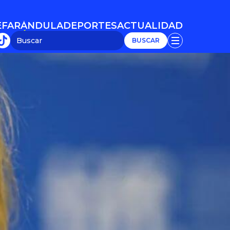
E
FARÁNDULA
DEPORTES
ACTUALIDAD
E
FARÁNDULA
DEPORTES
ACTUALIDAD