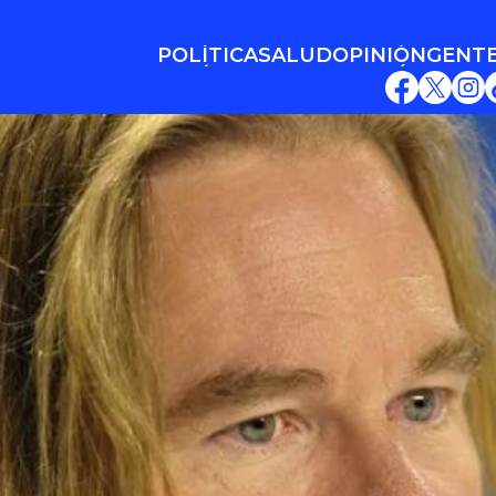
POLÍTICA
SALUD
OPINIÓN
GENT
POLÍTICA
SALUD
OPINIÓN
GENT