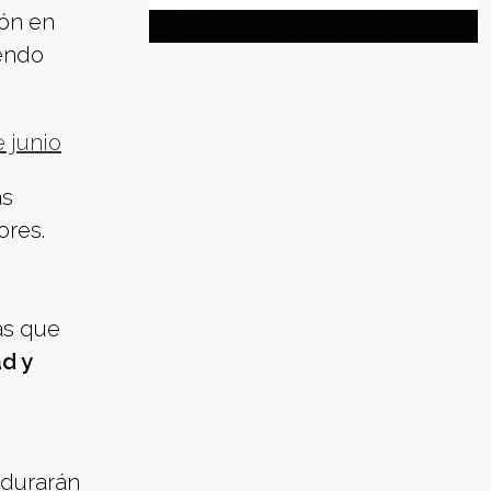
ión en
iendo
 junio
s
ores.
as que
d y
rdurarán