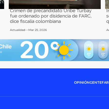
Crimen de precandidato Uribe Turbay
I
fue ordenado por disidencia de FARC,
s
dice fiscalía colombiana
q
Actualidad
Mar 25, 2026
A
OPINIÓN
GENTE
FA