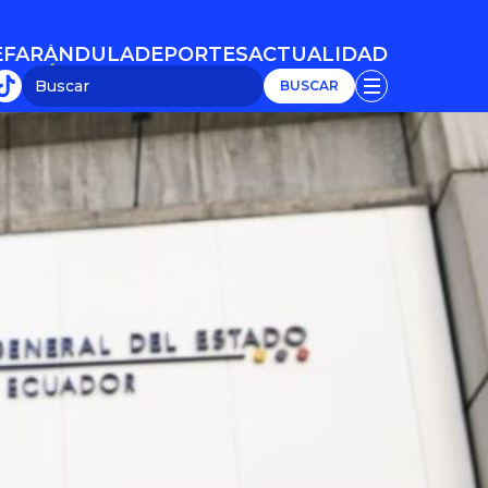
E
FARÁNDULA
DEPORTES
ACTUALIDAD
E
FARÁNDULA
DEPORTES
ACTUALIDAD