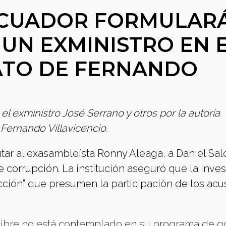
 ECUADOR FORMULAR
UN EXMINISTRO EN 
ATO DE FERNANDO
el exministro José Serrano y otros por la autoría
 Fernando Villavicencio.
utar al exasambleísta Ronny Aleaga, a Daniel Sal
 corrupción. La institución aseguró que la inve
cción” que presumen la participación de los ac
 libre no está contemplado en su programa de g