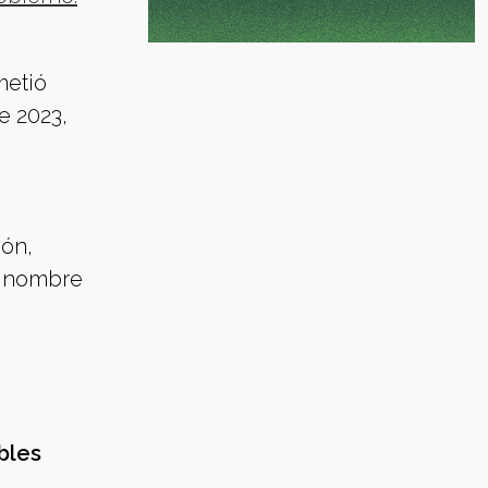
metió
e 2023,
ión,
u nombre
bles