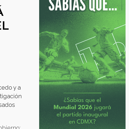
Á
EL
cedo y a
stigación
usados
obierno: