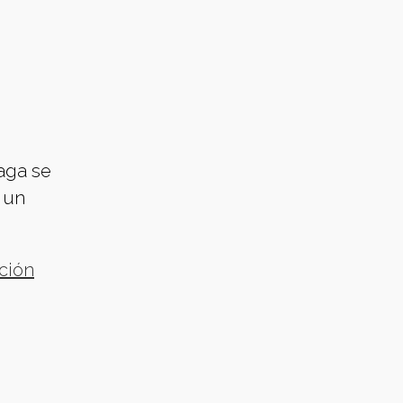
aga se
n un
ción