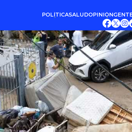
POLÍTICA
SALUD
OPINIÓN
GENT
POLÍTICA
SALUD
OPINIÓN
GENT