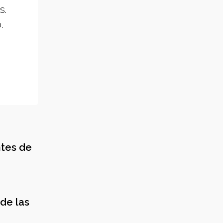
s.
.
ntes de
de las