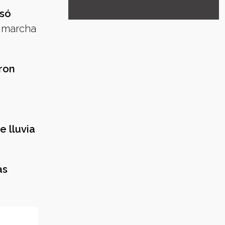
psó
n marcha
aron
 lluvia
as