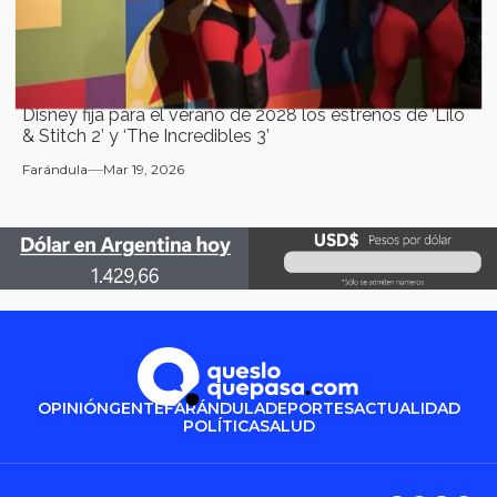
Disney fija para el verano de 2028 los estrenos de ‘Lilo
& Stitch 2’ y ‘The Incredibles 3’
Farándula
Mar 19, 2026
OPINIÓN
GENTE
FARÁNDULA
DEPORTES
ACTUALIDAD
POLÍTICA
SALUD