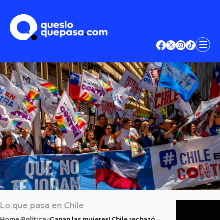
Lo que pasa en Chile
Home
Política
¡Ganan las mujeres! Chile rechazó