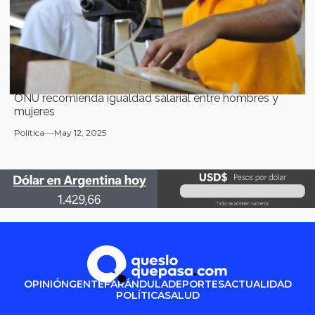
ONU recomienda igualdad salarial entre hombres y
mujeres
Política
May 12, 2025
OPINIÓN
GENTE
FARÁNDULA
DEPORTES
ACTUALIDAD
POLÍTICA
SALUD