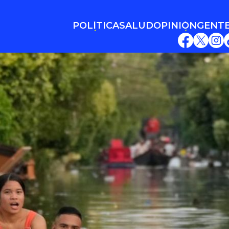
POLÍTICA
SALUD
OPINIÓN
GENT
POLÍTICA
SALUD
OPINIÓN
GENT