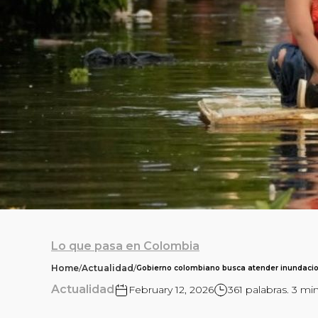
Lo que pasa en Colombia
Home
/
Actualidad
/
Gobierno colombiano busca atender inundaci
Actualidad
February 12, 2026
361 palabras. 3 mi