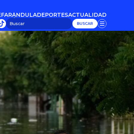
E
FARÁNDULA
DEPORTES
ACTUALIDAD
E
FARÁNDULA
DEPORTES
ACTUALIDAD