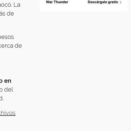
hocó. La
más de
 pesos
cerca de
o en
o del
d.
chivos