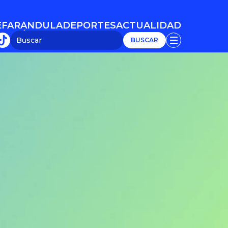
E
FARÁNDULA
DEPORTES
ACTUALIDAD
E
FARÁNDULA
DEPORTES
ACTUALIDAD