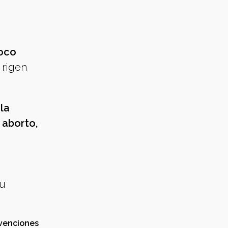
poco
rigen
 la
 aborto,
su
venciones