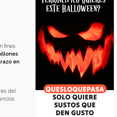
n fines
illones
arazo en
res del
uncios