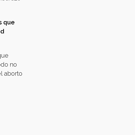
s que
ud
que
do no
l aborto