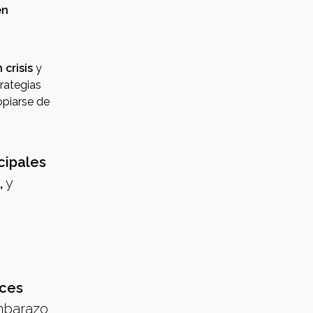
en
crisis
y
rategias
opiarse de
cipales
,
y
eces
mbarazo