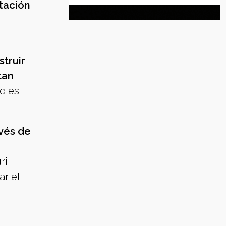
tación
struir
tan
o es
avés de
ri,
ar el