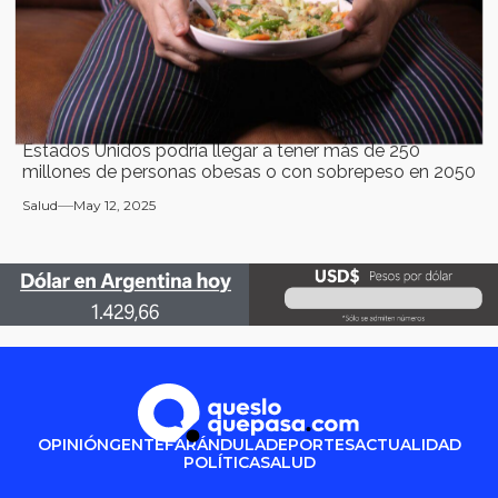
Estados Unidos podría llegar a tener más de 250
millones de personas obesas o con sobrepeso en 2050
Salud
May 12, 2025
OPINIÓN
GENTE
FARÁNDULA
DEPORTES
ACTUALIDAD
POLÍTICA
SALUD