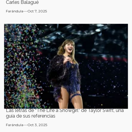
Carles Balagué
Farándula
Oct 7, 2025
Las letras de “The Life a Showgirl” de Taylor Swift, una
guía de sus referencias
Farándula
Oct 3, 2025