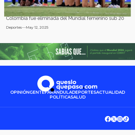
Colombia fue eliminada del Mundial femenino sub 20
Deportes
May 12, 2025
OPINIÓN
GENTE
FARÁNDULA
DEPORTES
ACTUALIDAD
POLÍTICA
SALUD