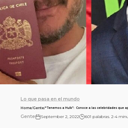
Lo que pasa en el mundo
Home
/
Gente
/
“Tenemos a Hulk”: Conoce a las celebridades que ap
Gente
September 2, 2022
601 palabras. 2-4 min