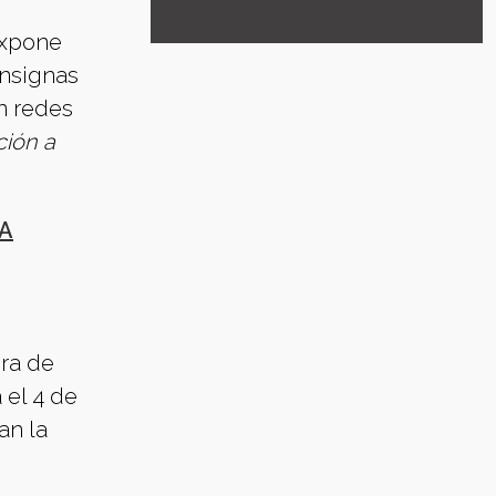
expone
onsignas
n redes
ción a
A
ura de
 el 4 de
an la