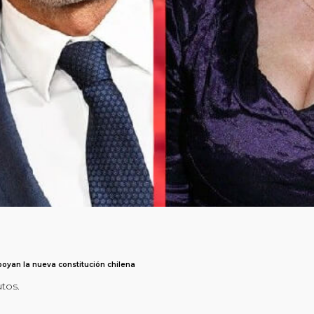
oyan la nueva constitución chilena
utos.