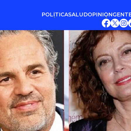
POLÍTICA
SALUD
OPINIÓN
GENT
POLÍTICA
SALUD
OPINIÓN
GENT