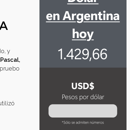
VA
o, y
 Pascal,
Apruebo
tilizó