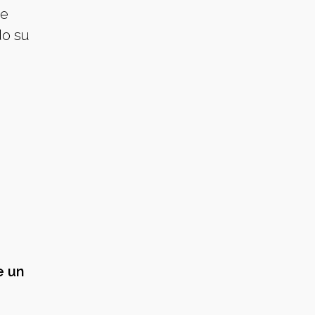
he
do su
e un