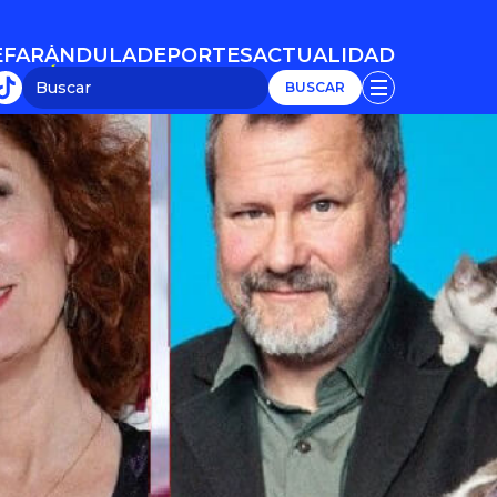
E
FARÁNDULA
DEPORTES
ACTUALIDAD
E
FARÁNDULA
DEPORTES
ACTUALIDAD