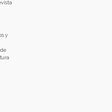
evista
os y
 de
tura