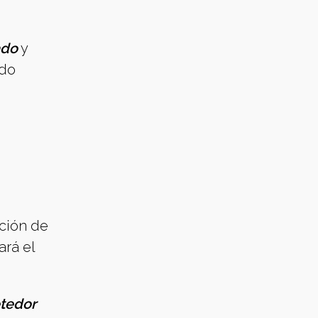
ado
y
ado
ción de
rá el
etedor